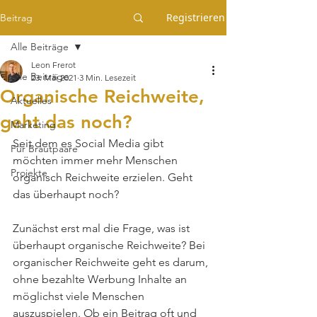
Registrieren
Beitrag
Alle Beiträge
Leon Frerot
Alle Beiträge
23. Mai 2021
3 Min. Lesezeit
Organische Reichweite,
Aktuelles
geht das noch?
Marketing
Seit dem es Social Media gibt 
Für Brautpaare
möchten immer mehr Menschen 
Projekte
organisch Reichweite erzielen. Geht 
das überhaupt noch? 
Zunächst erst mal die Frage, was ist 
überhaupt organische Reichweite? Bei 
organischer Reichweite geht es darum, 
ohne bezahlte Werbung Inhalte an 
möglichst viele Menschen 
auszuspielen. Ob ein Beitrag oft und 